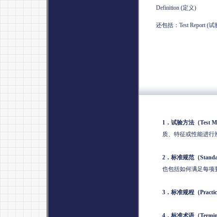
Definition (
定义
)
还包括：
Test Report (
试
引
1
．试验方法（
Test M
质、特征或性能进行
2
．标准规范（
Standa
也包括如何满足每项
3
．标准规程（
Practic
4
．标准术语（
Termin