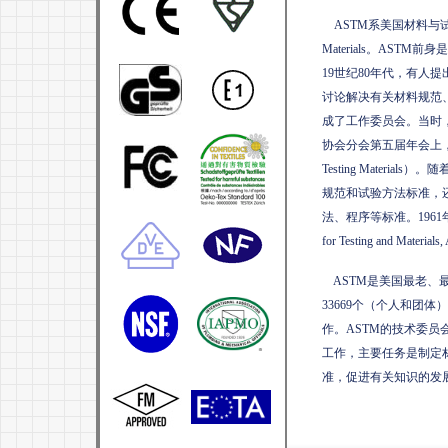
ASTM
系美国材料与
Materials
。
ASTM
前身是
19
世纪
80
年代，有人提
讨论解决有关材料规范
成了工作委员会。当时
协会分会第五届年会上
Testing Materials
）。随
规范和试验方法标准，
法、程序等标准。
1961
for Testing and Material
ASTM
是美国最老、
33669
个（个人和团体）
作。
ASTM
的技术委员
工作，主要任务是制定
准，促进有关知识的发