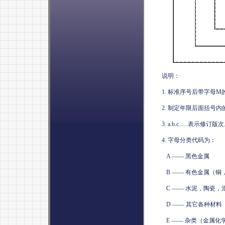
说明：
1.
标准序号后带字母
M
2.
制定年限后面括号内
3. a.b.c......
表示修订版次
4.
字母分类代码为：
A ——
黑色金属
B ——
有色金属（铜
C ——
水泥，陶瓷，
D ——
其它各种材料
E ——
杂类（金属化