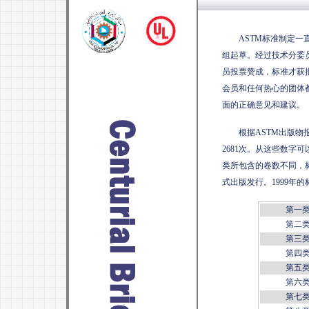
ASTM
标准制定一
组起草。经过技术分委
员投票赞成，标准才获
会员和任何热心的团体
面的正确意见和建议。
根据
ASTM
出版物
2681
次。从这些数字可
类所包含的卷数不同，
式出版发行。
1999
年的
第一
第二
第三
第四
第五
第六
第七